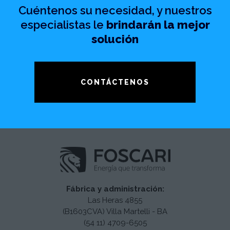
Cuéntenos su necesidad, y nuestros
especialistas le
brindarán la mejor
solución
CONTÁCTENOS
Fábrica y administración:
Las Heras 4855
(B1603CVA) Villa Martelli - BA
(54 11) 4709-6505