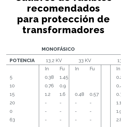
recomendados
para protección de
transformadores
MONOFÁSICO
POTENCIA
13,2 KV
33 KV
13,2
In
Fu
In
Fu
In
5
0.38
1.45
0.22
10
0.76
0.9
0.44
15
1.2
1.6
0.48
0.57
0.7
20
-
-
-
-
1.1
0
-
-
-
-
1.95
63
-
-
-
-
2.8